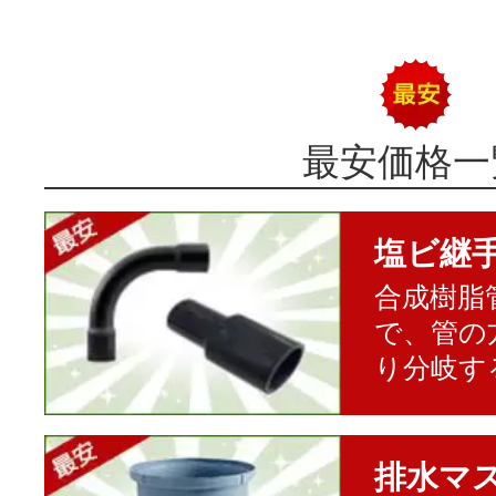
最安価格一
塩ビ継
合成樹脂
で、管の
り分岐す
排水マ