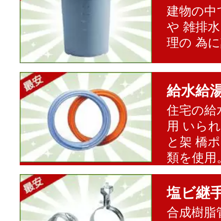
建物の中
や 雑排
理の 為
給水給
住宅の給
用 いら
と架 橋
類を使用
塩ビ継
合成樹脂