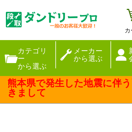
カ
【夏季休暇のお
カテゴリ
メーカー
ー
から選ぶ
から選ぶ
熊本県で発生した地震に伴う
きまして