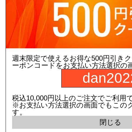
注文の際の合計金額は発注単位
でご注意下さい。
週末限定で使えるお得な500円引き
3,000円以上
(税込)
のご注文
ーポンコードをお支払い方法選択の
dan202
５営業日出荷(メーカー手配品)
販売価格
商品コード：
税込10,000円以上のご注文でご利用
108318010101
※お支払い方法選択の画面でもこの
す。
品番：
TMH20E2H
閉じる