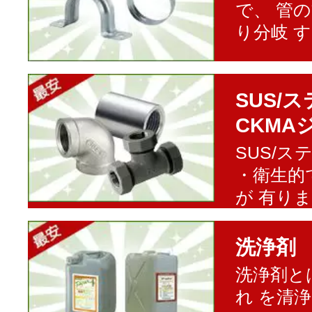
で、 管
り分岐 
SUS/
CKMA
SUS/
・衛生的
が 有り
洗浄剤
洗浄剤と
れ を清