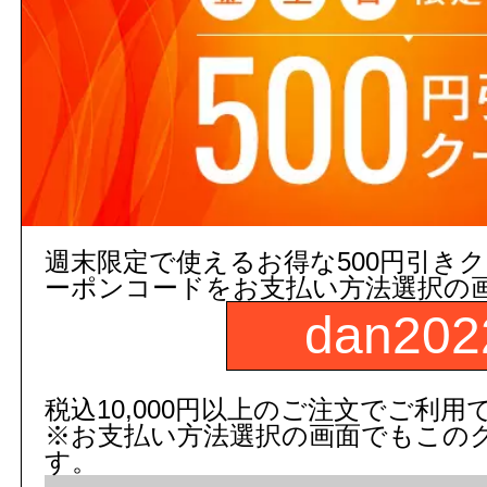
お気に入りに追加
お届け先や商品によっては送料が
ます。
13時までのご注文で当日出荷(在庫
週末限定で使えるお得な500円引き
ーポンコードをお支払い方法選択の
時までのご注文された場合に限りま
dan202
翌営業日出荷となります。
税込10,000円以上のご注文でご利用
【ご注意ください】 商品名や
※お支払い方法選択の画面でもこの
ト数が入っていない場合、単品
す。
注文の際の合計金額は発注単位