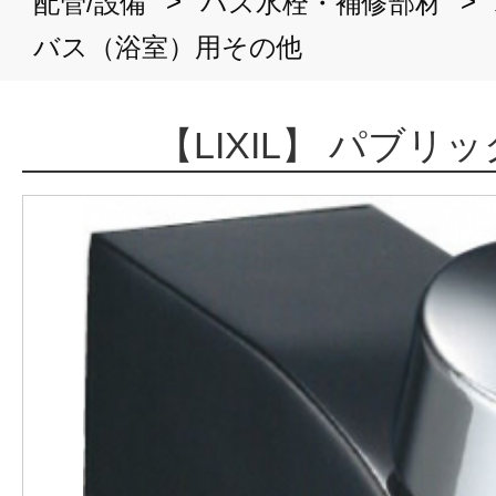
>
>
配管/設備
バス水栓・補修部材
バス（浴室）用その他
【LIXIL】 パブリ