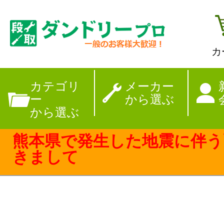
カ
【夏季休暇のお
カテゴリ
メーカー
ー
から選ぶ
から選ぶ
熊本県で発生した地震に伴う
きまして