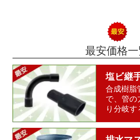
最安価格一
塩ビ継
合成樹脂
で、管の
り分岐す
排水マ