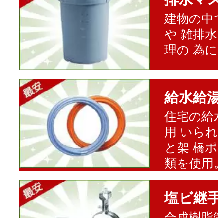
建物の中
や 雑排
理の 為
給水給
住宅の給
用 いら
と架 橋
類を使用
塩ビ継
合成樹脂