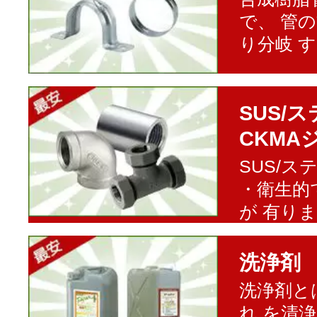
で、 管
り分岐 
SUS/
CKMA
SUS/
・衛生的
が 有り
洗浄剤
洗浄剤と
れ を清