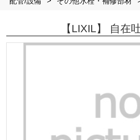
>
配管/設備
その他水栓・補修部材
【LIXIL】 自