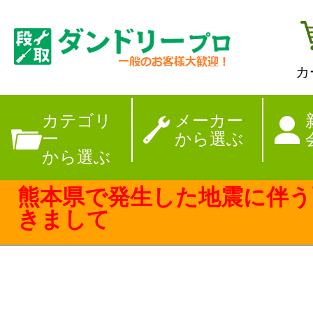
カ
【夏季休暇のお
カテゴリ
メーカー
ー
から選ぶ
から選ぶ
熊本県で発生した地震に伴う
きまして