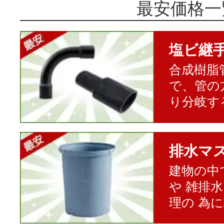
最安価格一
塩ビ継
合成樹脂
で、管の
り分岐す
排水マ
建物の中
や 雑排
理の 為