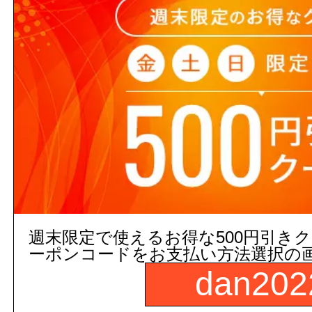
3,000円以上
(税込)
のご注文
５営業日出荷(メーカー手配品)
販売価格
商品コード：
111725010104
品番：
A-403-30
数
週末限定で使えるお得な500円引き
ーポンコードをお支払い方法選択の
補足説明
吐水口長さ:300mm
dan202
商品名：
自在吐水口部