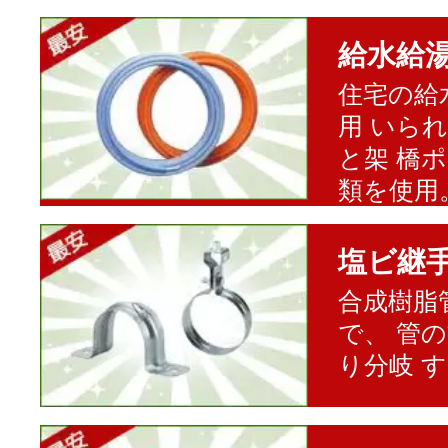
給水給
住宅の給
用 いら
と架 橋
類を使用
塩ビ継
合成樹脂
で、 管
り分岐 