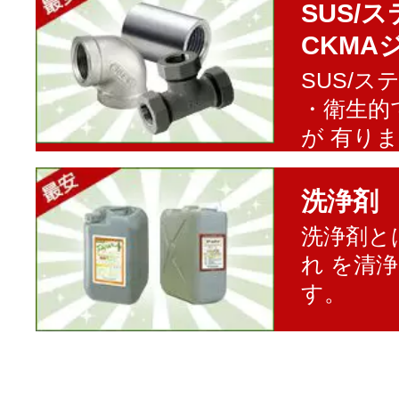
SUS/
CKMA
SUS/
・衛生的
が 有り
洗浄剤
洗浄剤と
れ を清
す。