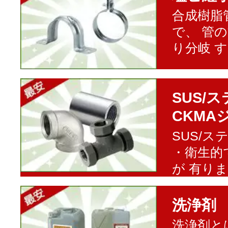
合成樹脂
で、 管
り分岐 
SUS/
CKMA
SUS/
・衛生的
が 有り
洗浄剤
洗浄剤と