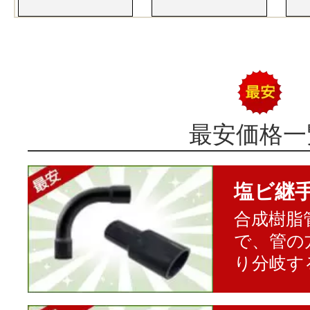
最安価格一
塩ビ継
合成樹脂
で、管の
り分岐す