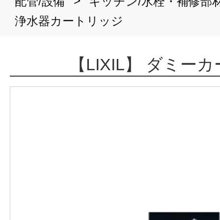
>
配管/設備
キッチン/水栓・補修部
浄水器カートリッジ
【LIXIL】 ダミー