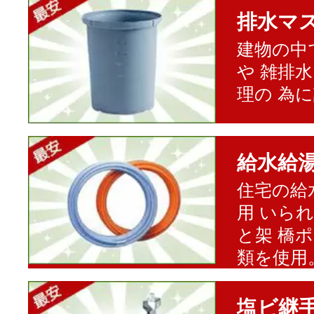
排水マ
建物の中
や 雑排
理の 為
給水給
住宅の給
用 いら
と架 橋
類を使用
塩ビ継