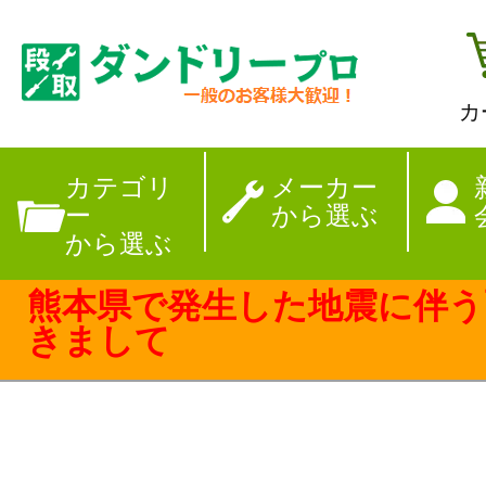
カ
【夏季休暇のお
カテゴリ
メーカー
ー
から選ぶ
から選ぶ
熊本県で発生した地震に伴う
きまして