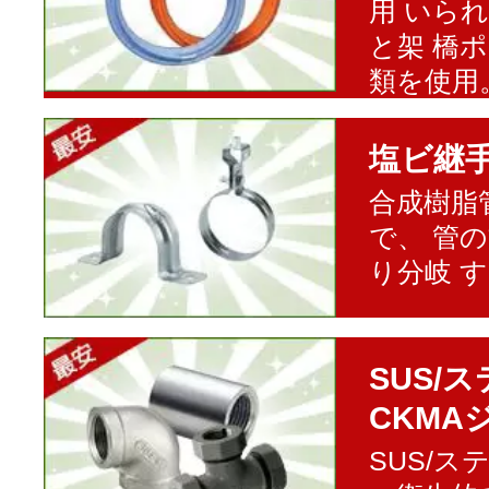
用 いら
と架 橋
類を使用
塩ビ継
合成樹脂
で、 管
り分岐 
SUS/
CKMA
SUS/