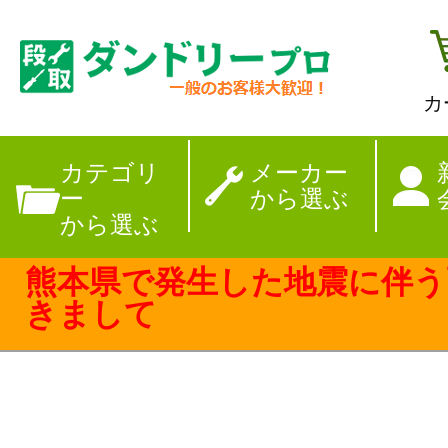
カ
【夏季休暇のお
カテゴリ
メーカー
ー
から選ぶ
から選ぶ
熊本県で発生した地震に伴う
きまして