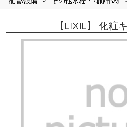
>
配管/設備
その他水栓・補修部材
【LIXIL】 化