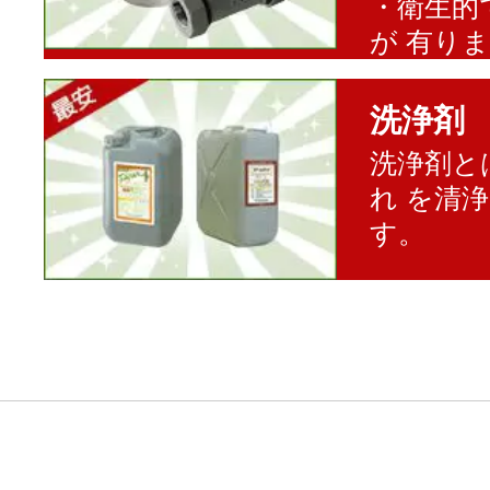
・衛生的
が 有り
洗浄剤
洗浄剤と
れ を清
す。