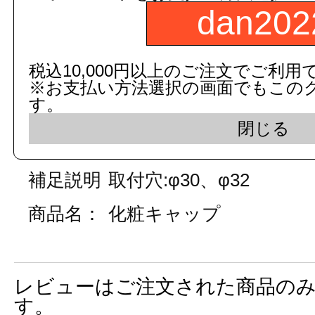
５営業日出荷(メーカー手配品)
dan202
販売価格
商品コード：
111821010102
税込10,000円以上のご注文でご利用
※お支払い方法選択の画面でもこの
品番：
A-1322
す。
閉じる
数
補足説明
取付穴:φ30、φ32
商品名：
化粧キャップ
レビューはご注文された商品の
す。