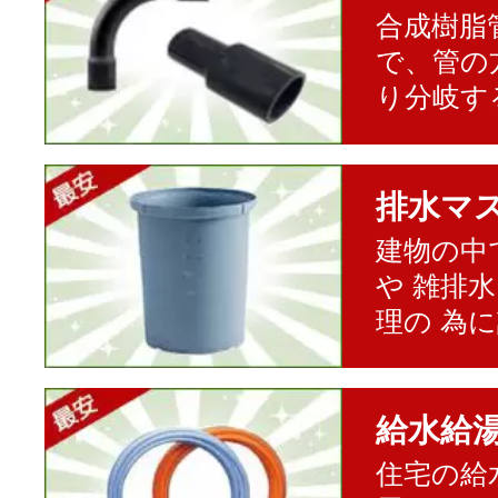
合成樹脂
で、管の
り分岐す
排水マ
建物の中
や 雑排
理の 為
給水給
住宅の給