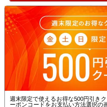
3,000円以上
(税込)
のご注文
５営業日出荷(メーカー手配品)
販売価格
商品コード：
111821010101
品番：
A-1321
数
補足説明
取付穴:φ20
商品名：
化粧キャップ
週末限定で使えるお得な500円引き
ーポンコードをお支払い方法選択の