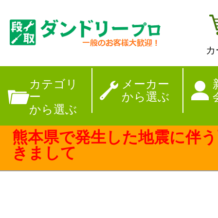
カ
【夏季休暇のお
カテゴリ
メーカー
ー
から選ぶ
から選ぶ
熊本県で発生した地震に伴う
きまして