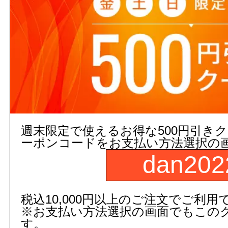
５営業日出荷(メーカー手配品)
販売価格
商品コード：
135164000000
品番：
LF-3SV382W25
数
週末限定で使えるお得な500円引き
ーポンコードをお支払い方法選択の
商品名：
ストレート型止水栓
dan202
レビューはご注文された商品の
税込10,000円以上のご注文でご利用
す。
※お支払い方法選択の画面でもこの
す。