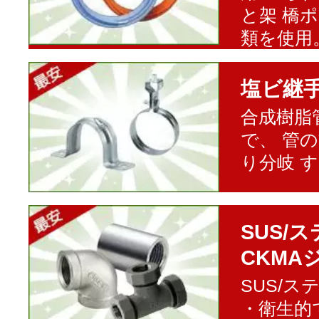
と架 橋
類を使用
塩ビ継
合成樹脂
で、 管
り分岐 
SUS/
CKMA
SUS/
・衛生的