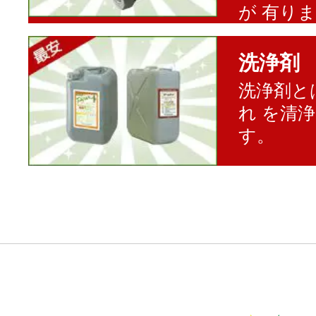
が 有り
洗浄剤
洗浄剤と
れ を清
す。