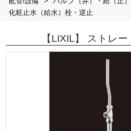
>
配管/設備
バルブ（弁）・給（止）
化粧止水（給水）栓・逆止
【LIXIL】 ストレ