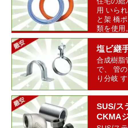
住宅の給
用 いら
と架 橋
類を使用
塩ビ継
合成樹脂
で、 管
り分岐 
SUS/
CKMA
SUS/