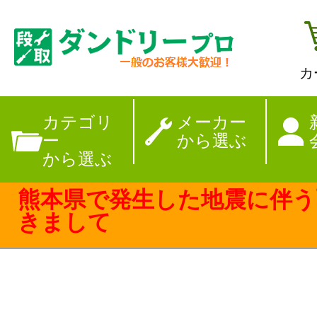
カ
【夏季休暇のお
カテゴリ
メーカー
ー
から選ぶ
から選ぶ
熊本県で発生した地震に伴う
きまして