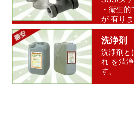
・衛生的
が 有り
洗浄剤
洗浄剤と
れ を清
す。