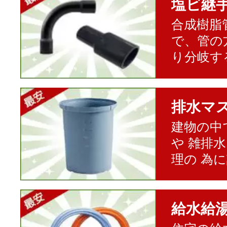
塩ビ継
合成樹脂
で、管の
り分岐す
排水マ
建物の中
や 雑排
理の 為
給水給