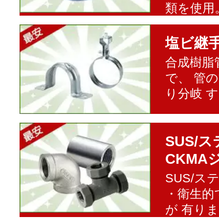
類を使用
塩ビ継
合成樹脂
で、 管
り分岐 
SUS/
CKMA
SUS/
・衛生的
が 有り