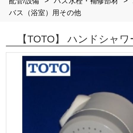
>
>
配管/設備
バス水栓・補修部材
バス（浴室）用その他
【TOTO】 ハンドシャワー