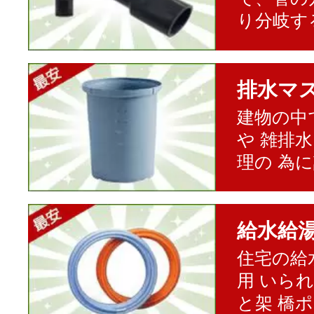
り分岐す
排水マ
建物の中
や 雑排
理の 為
給水給
住宅の給
用 いら
と架 橋