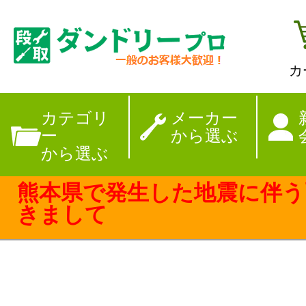
カ
【夏季休暇のお
カテゴリ
メーカー
ー
から選ぶ
から選ぶ
熊本県で発生した地震に伴う
きまして