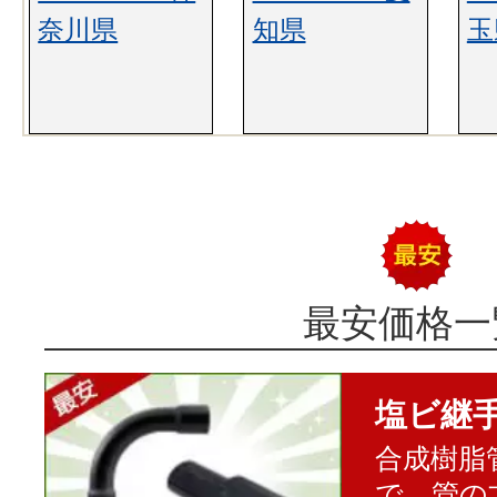
奈川県
知県
玉
最安価格一
塩ビ継
合成樹脂
で、管の