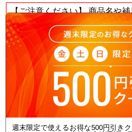
【ご注意ください】 商品名や
ト数が入っていない場合、単品
注文の際の合計金額は発注単位
でご注意下さい。
3,000円以上
(税込)
のご注文
１０営業日出荷(メーカー手配
品)
販売価格
週末限定で使えるお得な500円引き
商品コード：