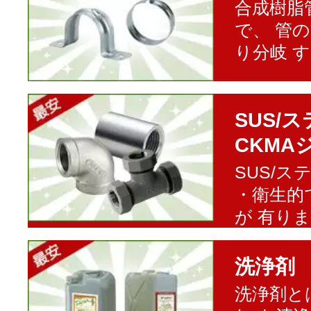
合成樹脂
で、 管
り分岐 
SUS/
CKMA
SUS/
・衛生的
が 有り
洗浄剤
洗浄剤と