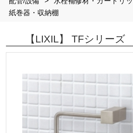
>
配管/設備
水栓補修材・カートリ
紙巻器・収納棚
【LIXIL】 TFシリー