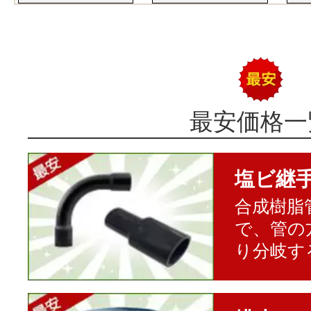
最安価格一
塩ビ継
合成樹脂
で、管の
り分岐す