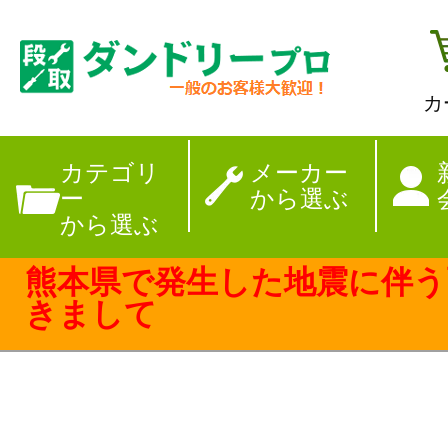
カ
【夏季休暇のお
カテゴリ
メーカー
ー
から選ぶ
から選ぶ
熊本県で発生した地震に伴う
きまして