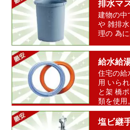
排水マ
建物の中
や 雑排
理の 為
給水給
住宅の給
用 いら
と架 橋
類を使用
塩ビ継