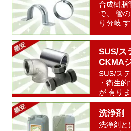
合成樹脂
で、 管
り分岐 
SUS/
CKMA
SUS/
・衛生的
が 有り
洗浄剤
洗浄剤と