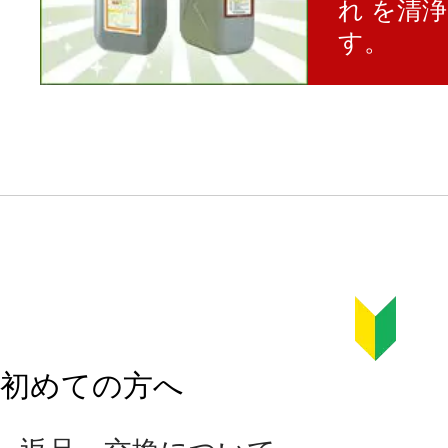
れ を清
す。
初めての方へ