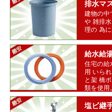
排水マ
建物の中
や 雑排
理の 為
給水給
住宅の給
用 いら
と架 橋
類を使用
塩ビ継