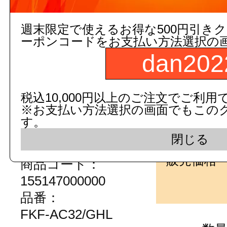
注文の際の合計金額は発注単位
でご注意下さい。
週末限定で使えるお得な500円引き
ーポンコードをお支払い方法選択の
dan202
税込10,000円以上のご注文でご利用
※お支払い方法選択の画面でもこの
3,000円以上
(税込)
のご注文
す。
閉じる
５営業日出荷(メーカー手配品)
販売価格
商品コード：
155147000000
品番：
FKF-AC32/GHL