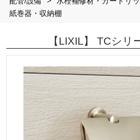
>
配管/設備
水栓補修材・カートリ
紙巻器・収納棚
【LIXIL】 TCシ