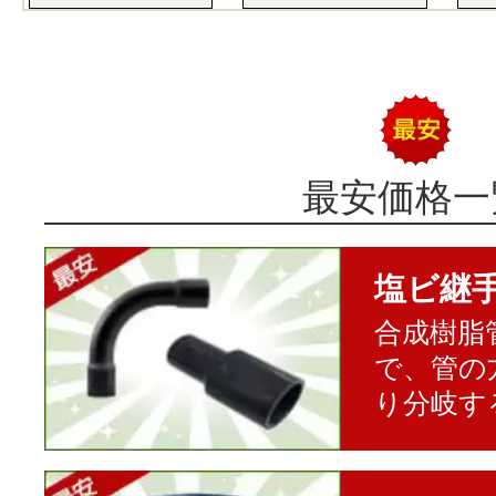
最安価格一
塩ビ継
合成樹脂
で、管の
り分岐す