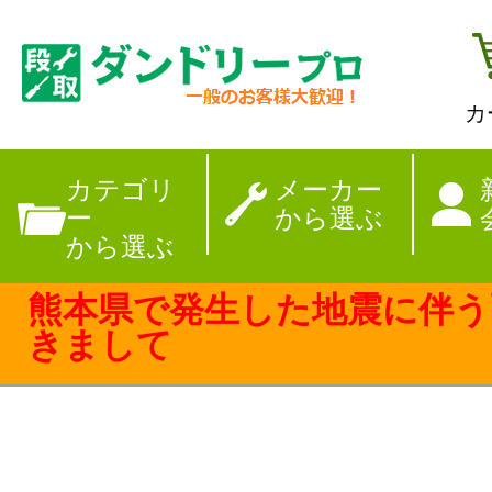
カ
【夏季休暇のお
カテゴリ
メーカー
ー
から選ぶ
から選ぶ
熊本県で発生した地震に伴う
きまして