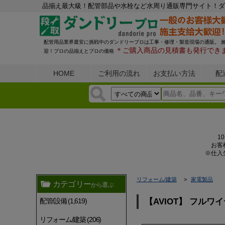
品揃え最大級！配管部品や水栓など水周り通販専門サイト！ダ
配管用品業界最安に挑戦中のダンドリープロは工事・修理・製造現場の通販。 
＊ご購入商品の見積書も発行でき
迎！プロの品揃えとプロの価格
HOME
ご利用の流れ
お支払い方法
配
1
お客
※仕入
リフォーム/建築
家電製品
カテゴリー
から選ぶ
配管/設備 (1,619)
【AVIOT】 フルワ
リフォーム/建築 (206)