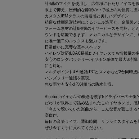
計4基のマイクを使用し、広帯域にわたりノイズを
限まで抑え、圧倒的な静寂の中で極上の高音質に没
カスタムIEMクラスの装着感と美しいデザイン
精密な積層造形技術によるシェル造形と、金属製ノ
フォーム素材の計8種類のイヤーピースを同梱。ど
ウンドを堪能できます。メカニカルなデザインに、
た唯一無二のルックスも魅力です。
日常使いに完璧な基本スペック
ハイレゾ対応(LDAC搭載):ワイヤレスでも情報量
安心のロングバッテリー:イヤホン単体で最大8時間、
にも対応。
マルチポイント&AI通話:PCとスマホなど2台同時
ハンズフリー通話を実現。
急な雨でも安心:IPX4相当の防水仕様。
Bluetoothイヤホンの概念を覆す5ドライバー
だわりが限界まで詰め込まれたこのイヤホンは、感
「今まで聴いていた楽曲から、こんな音が聴こえる
高傑作。
毎日の音楽ライフ、通勤時間、リラックスタイムを
ぜひ今すぐ手に入れてください。