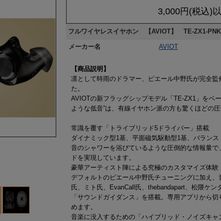
3,000円(税込
フルワイヤレスイヤホン 【AVIOT】 TE-ZX1-PNK
メーカー名
AVIOT
【商品説明】
凛として時雨のドラマー、ピエール中野氏が完全監
た。
AVIOTの新フラッグシップモデル「TE-ZX1」
ような低音”は、有線イヤホン派の方も驚くほどの
常識を覆す「トライブリッド5ドライバー」搭載
ダイナミック型1基、平面磁気駆動型1基、バランス
音のシャワーを浴びているような圧倒的な情報量で
ドを実現しています。
豪華アーティスト陣による究極のカスタマイズ体験
デフォルトのピエール中野氏チューニングに加え、
氏、ミト氏、EvanCall氏、thebandapart
「サウンドガイダンス」を搭載。専用アプリから切
めます。
音楽に没入するための「ハイブリッド・ノイズキャ