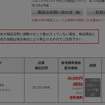
フルワイヤレスイヤホンの商品について、以下の品番
TE-ZX1-PNK ,
お届け先や商品によっては送料が変更になる場合がご
品名や補足説明に個数やセット数が入っていない場合、単品商品に
の合計金額は発注単位により異なりますのでご注意下さい。
ド
品番
参考標準価格
納期
補足説明
販売価格
45,000円
１０営業日
(税別)
000
出荷(メー
TE-ZX1-PNK
49,500円
イヤホン
カー手配
(税込)
品)
送料無料