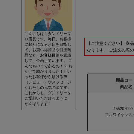
こんにちは！ダンドリープ
ロ店長です。毎日、お客様
【ご注意ください】 商
に頼りになるお店を目指し
なります。 ご注文の際
て、お買い得商品や目玉商
品など、お客様目線を意識
して、企画しています。 こ
んなものまであるの！？ お
かげで助かりました！とい
ったお客様から頂ける声
商品コー
（レビュー）やメッセージ
商品名
がわたしの元気の源です。
これからも、ダンドリーを
ご愛顧いただけるように、
がんばります！
155207000
フルワイヤレス