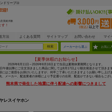
ンドリープロ
施主支給大歓
ます！
送方法
よくある質問
サイトマップ
お問い合わせ
マイ
メーカーから選ぶ
お気に
【夏季休暇のお知らせ】
2026年8月11日～2026年8月16日まで当店は夏期休業期間となります。
0日午後以降にご注文頂きました商品に関しては8月17日より順次発送させて頂きま
様にはご迷惑をお掛けいたしますが、何卒ご了承いただきますようお願い申し上げ
先、メーカー、配送業者の休暇により予定通りの出荷、配送ができない場合もござ
熊本県で発生した地震に伴う配達への影響につきまして
イヤレスイヤホン