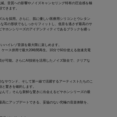
低減。音質への影響やノイズキャンセリング特有の圧迫感を極
頭できます。
ズルを採用。さらに、肌に優しい医療用シリコンとウレタン
んな耳の形状でもしっかりフィットし、低音を逃さず最高のサ
ピヤホンシリーズのアイデンティティであるブラックを纏っ
の多いハイレゾ音源を最大限に楽しめます。
ケース併用で最大20時間再生。10分で60分使える急速充電
接続が可能。さらにAI技術を活用したノイズ除去で、クリアな
の圧倒的なサウンド、そして第一線で活躍するアーティストたちのこ
動と驚きを確約します。
なんて」そんな新鮮な驚きに出会えるピヤホンシリーズの最
最高にアップデートできる、妥協のない究極の音楽体験を、