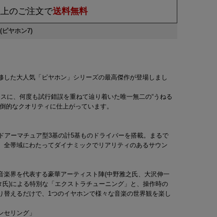
)以上のご注文で
送料無料
(ピヤホン7)
修した大人気「ピヤホン」シリーズの最高傑作が登場しまし
をベースに、何度も試行錯誤を重ねて辿り着いた唯一無二の“うねる
圧倒的なクオリティに仕上がっています。
ドアーマチュア型3基の計5基ものドライバーを搭載。まるで
、全帯域にわたってダイナミックでリアリティのあるサウン
音楽界を代表する豪華アーティスト陣(中野雅之氏、大沢伸一
、松隈ケンタ氏)による特別な「エクストラチューニング」と、操作時の
り替えるだけで、1つのイヤホンで様々な音楽の世界観を楽し
ンセリング」