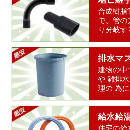
合成樹脂
で、管の
り分岐す
排水マ
建物の中
や 雑排
理の 為
給水給
住宅の給