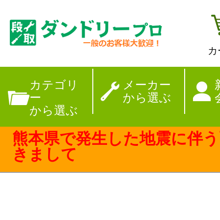
カ
【夏季休暇のお
カテゴリ
メーカー
ー
から選ぶ
から選ぶ
熊本県で発生した地震に伴う
きまして