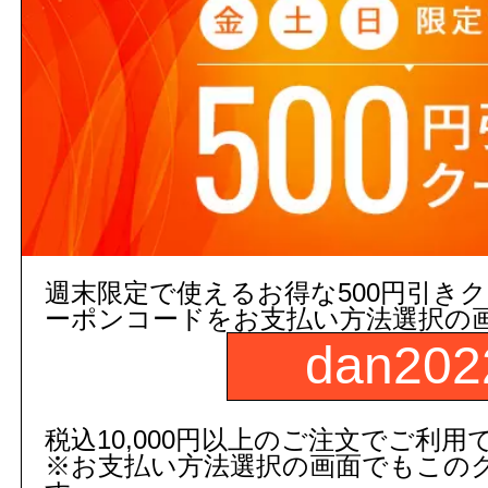
3,000円以上
(税込)
のご注文
５営業日出荷(メーカー手配品)
販売価格
商品コード：
250034000000
品番：
YT902S4
数
週末限定で使えるお得な500円引き
ーポンコードをお支払い方法選択の
商品名：
タオル掛け
dan202
税込10,000円以上のご注文でご利用
レビューはご注文された商品の
※お支払い方法選択の画面でもこの