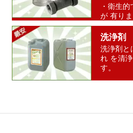
・衛生的
が 有り
洗浄剤
洗浄剤と
れ を清
す。