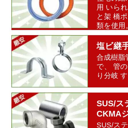
用 いら
と架 橋
類を使用
塩ビ継
合成樹脂
で、 管
り分岐 
SUS/
CKMA
SUS/