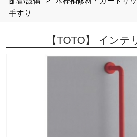
>
配管/設備
水栓補修材・カートリ
手すり
【TOTO】 イン