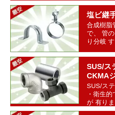
塩ビ継
合成樹脂
で、 管
り分岐 
SUS/
CKMA
SUS/
・衛生的
が 有り