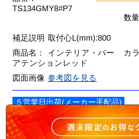
TS134GMY8#P7
数
補足説明
取付心L(mm):800
商品名：
インテリア・バー
カ
アテンションレッド
図面画像
参考図を見る
５営業日出荷(メーカー手配品)
販売価格
商品コード：
250254010102
品番：