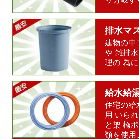
排水マ
建物の中
や 雑排
理の 為
給水給
住宅の給
用 いら
と架 橋
類を使用