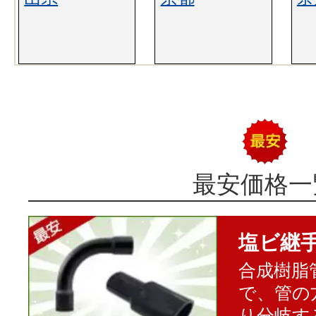
最安価格一
塩ビ継
合成樹脂
で、管の
り分岐す