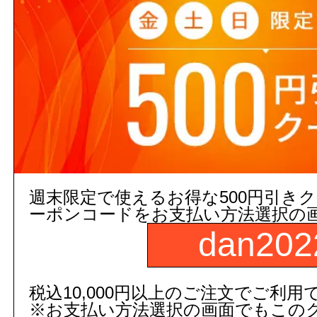
TS134GMY6#NW1
数
補足説明
取付心L(mm):600
商品名：
インテリア・バー
カ
図面画像
参考図を見る
週末限定で使えるお得な500円引き
５営業日出荷(メーカー手配品)
ーポンコードをお支払い方法選択の
dan202
販売価格
商品コード：
250254020101
品番：
税込10,000円以上のご注文でご利用
※お支払い方法選択の画面でもこの
TS134GMY8#SC1