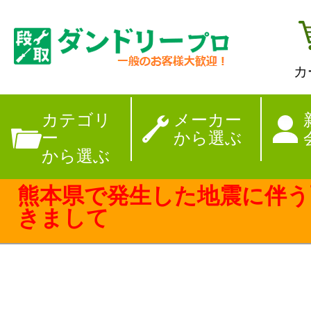
カ
【夏季休暇のお
カテゴリ
メーカー
ー
から選ぶ
から選ぶ
熊本県で発生した地震に伴う
きまして