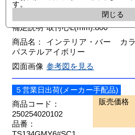
す。
数
閉じる
補足説明
取付心L(mm):800
商品名：
インテリア・バー
カ
パステルアイボリー
図面画像
参考図を見る
５営業日出荷(メーカー手配品)
販売価格
商品コード：
250254020102
品番：
TS134GMY6#SC1