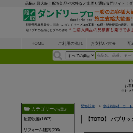
品揃え最大級！配管部品や水栓など水周り通販専門サイト！ダ
配管用品業界最安に挑戦中のダンドリープロは工事・修理・製造現場の通販。 
＊ご購入商品の見積書も発行でき
迎！プロの品揃えとプロの価格
HOME
ご利用の流れ
お支払い方法
配
1
お客
※仕入
配管/設備
水栓補修材・カート
カテゴリー
から選ぶ
配管/設備 (1,607)
【TOTO】 パブリッ
リフォーム/建築 (206)