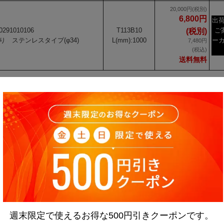
20,000円(税別)
6,800円
出
0291010106
T113B10
ご
(税別)
 ステンレスタイプ(φ34)
L(mm):1000
ー
7,480円
(税込)
送料無料
週末限定で使えるお得な500円引きクーポンです。