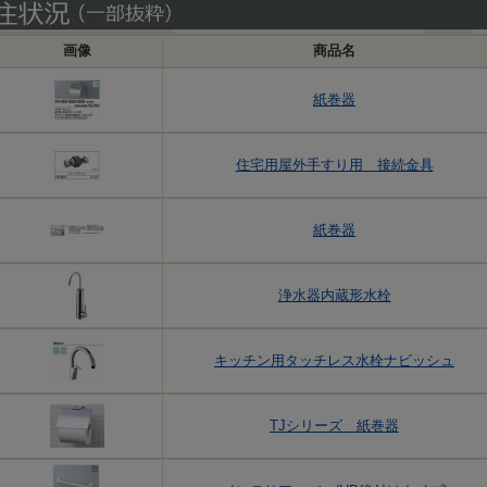
画像
商品名
紙巻器
住宅用屋外手すり用 接続金具
紙巻器
浄水器内蔵形水栓
キッチン用タッチレス水栓ナビッシュ
TJシリーズ 紙巻器