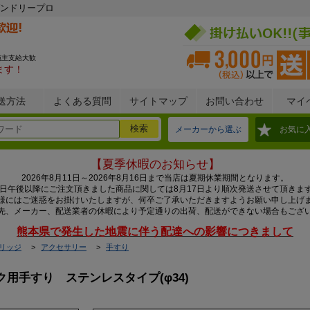
ンドリープロ
施主支給大歓
ます！
送方法
よくある質問
サイトマップ
お問い合わせ
マイ
メーカーから選ぶ
お気に
【夏季休暇のお知らせ】
2026年8月11日～2026年8月16日まで当店は夏期休業期間となります。
0日午後以降にご注文頂きました商品に関しては8月17日より順次発送させて頂きま
様にはご迷惑をお掛けいたしますが、何卒ご了承いただきますようお願い申し上げ
先、メーカー、配送業者の休暇により予定通りの出荷、配送ができない場合もござ
熊本県で発生した地震に伴う配達への影響につきまして
リッジ
アクセサリー
手すり
ク用手すり ステンレスタイプ(φ34)