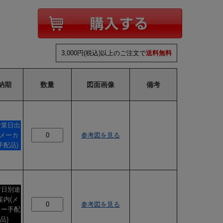
3,000円(税込)以上のご注文で
送料無料
納期
数量
図面画像
備考
営業日出
(メーカ
参考図を見る
手配品)
荷日別途
案内(メ
参考図を見る
カー手配
品)