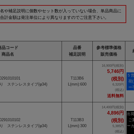
品名や補足説明に個数やセット数が入っていない場合、単品商品に
の合計金額は発注単位により異なりますのでご注意下さい。
商品コード
品番
参考標準価格
商品名
補足説明
販売価格
16,900円(税別)
5,746円
５
0291010101
T113B6
(税別)
荷
 ステンレスタイプ(φ34)
L(mm):600
6,320円
ー
(税込)
送料無料
14,400円(税別)
4,896円
出
0291010102
T113B3
ご
(税別)
 ステンレスタイプ(φ34)
L(mm):300
ー
5,385円
(税込)