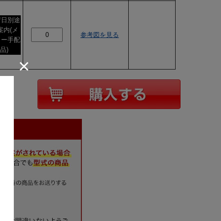
荷日別途
案内(メ
参考図を見る
カー手配
品)
×