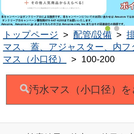
トップページ
>
配管/設備
>
マス、蓋、アジャスター、内フ
マス（小口径）
>
100-200
汚水マス（小口径）を