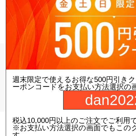
100-200
>
>
トップページ
配管/設備
排水マス（汚水・雨水マス、蓋、ア
ス継手
週末限定で使えるお得な500円引き
ーポンコードをお支払い方法選択の
>
dan202
>
100-200
汚水マス（小口径）
税込10,000円以上のご注文でご利用
現在の店舗受注状
※お支払い方法選択の画面でもこの
す。