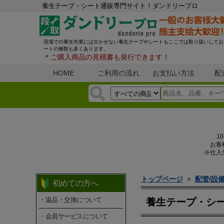
養生テープ・シート通販専門サイト！ダンドリープロ
現場での養生作業には欠かせない養生テープやシートもここでは取り扱いしてお
ートの種類も多くあります。
＊ご購入商品の見積書も発行できます！
HOME
ご利用の流れ
お支払い方法
配
1
お客
※仕入
トップページ
配管/設
>
初めての方へ
・返品・交換について
養生テープ・シ
・会員サービスについて