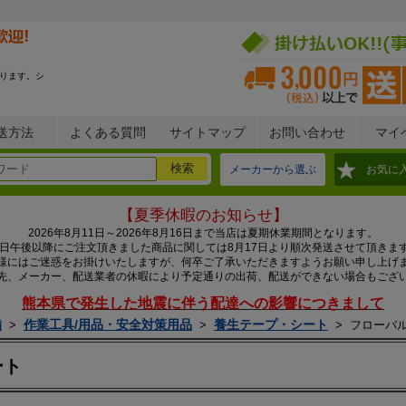
ります。シ
送方法
よくある質問
サイトマップ
お問い合わせ
マイ
メーカーから選ぶ
お気に
【夏季休暇のお知らせ】
2026年8月11日～2026年8月16日まで当店は夏期休業期間となります。
0日午後以降にご注文頂きました商品に関しては8月17日より順次発送させて頂きま
様にはご迷惑をお掛けいたしますが、何卒ご了承いただきますようお願い申し上げ
先、メーカー、配送業者の休暇により予定通りの出荷、配送ができない場合もござ
熊本県で発生した地震に伴う配達への影響につきまして
備
作業工具/用品・安全対策用品
養生テープ・シート
>
>
>
フローバ
ート