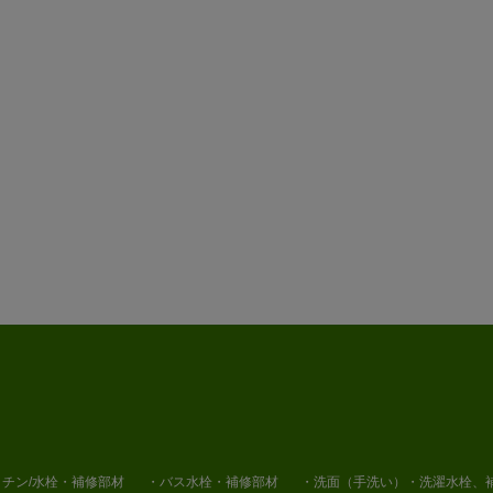
チン/水栓・補修部材
・バス水栓・補修部材
・洗面（手洗い）・洗濯水栓、