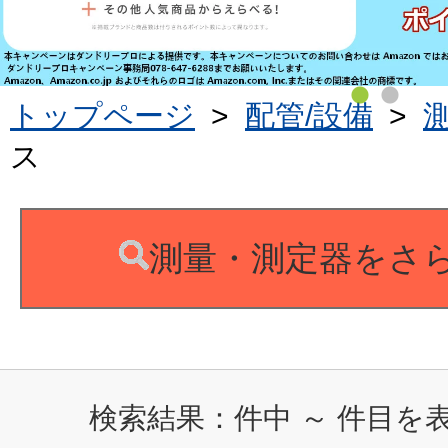
トップページ
>
配管/設備
>
ス
測量・測定器をさ
検索結果：
件中
～
件目を