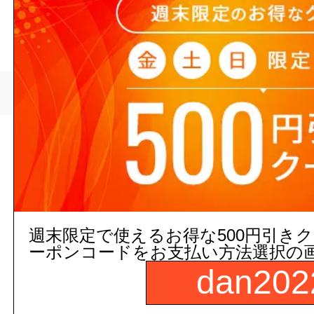
>
>
トップページ
配管/設備
現在の店舗受注状
週末限定で使えるお得な500円引き
ーポンコードをお支払い方法選択の
dan202