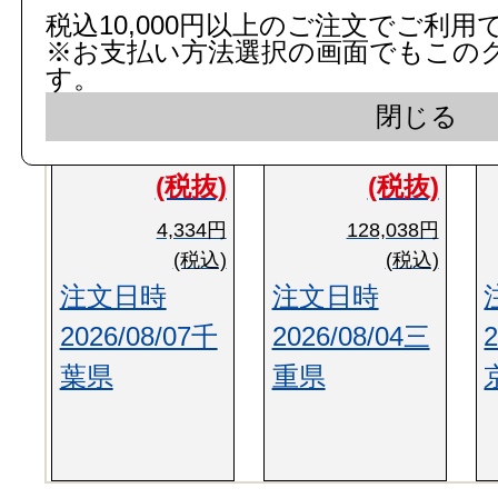
税込10,000円以上のご注文でご利用
インテリア・
紙巻器
※お支払い方法選択の画面でもこの
す。
閉じる
3,940円
116,398円
(税抜)
(税抜)
4,334円
128,038円
(税込)
(税込)
注文日時
注文日時
2026/08/07千
2026/08/04三
葉県
重県