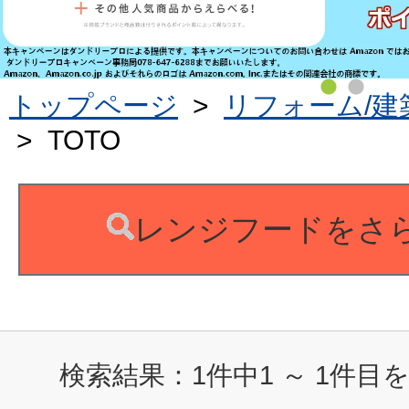
トップページ
>
リフォーム/建
>
TOTO
レンジフードをさ
検索結果：
1
件中
1
～
1
件目