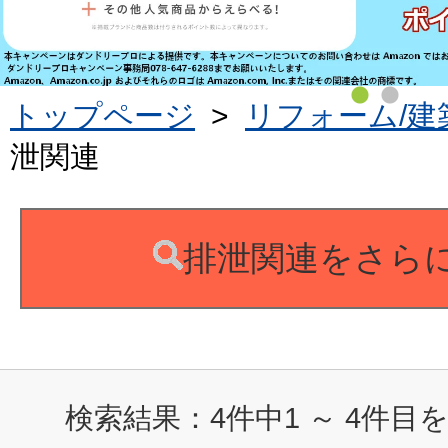
トップページ
>
リフォーム/建
泄関連
排泄関連をさら
検索結果：
4
件中
1
～
4
件目