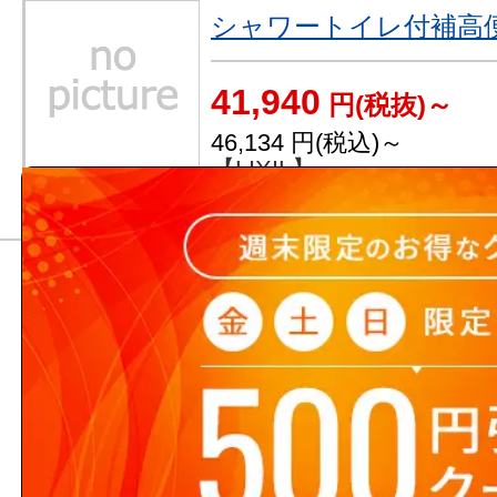
シャワートイレ付補高
41,940
円(税抜)～
46,134
円(税込)～
【LIXIL】
補高便座
17,550
円(税抜)～
19,305
円(税込)～
【LIXIL】