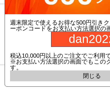
やわらか補高便座
週末限定で使えるお得な500円引き
ーポンコードをお支払い方法選択の
5,610
円(税抜)～
dan202
6,171
円(税込)～
【TOTO】
税込10,000円以上のご注文でご利用
※お支払い方法選択の画面でもこの
す。
閉じる