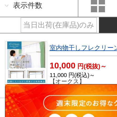
表示件数
当日出荷(在庫品)のみ
室内物干しフレクリー
10,000
円(税抜)～
11,000
円(税込)～
【オークス】