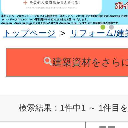
トップページ
>
リフォーム/建
建築資材をさら
検索結果：
1
件中
1
～
1
件目