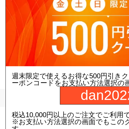
建築資材と
週末限定で使えるお得な500円引き
ーポンコードをお支払い方法選択の
dan202
>
トップページ
リフォーム/建築
税込10,000円以上のご注文でご利用
現在の店舗受注状
※お支払い方法選択の画面でもこの
す。