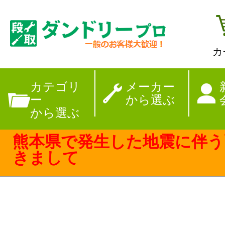
カ
【夏季休暇のお
カテゴリ
メーカー
ー
から選ぶ
から選ぶ
熊本県で発生した地震に伴う
きまして