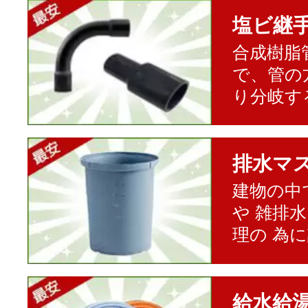
塩ビ継
合成樹脂
で、管の
り分岐す
排水マ
建物の中
や 雑排
理の 為
給水給