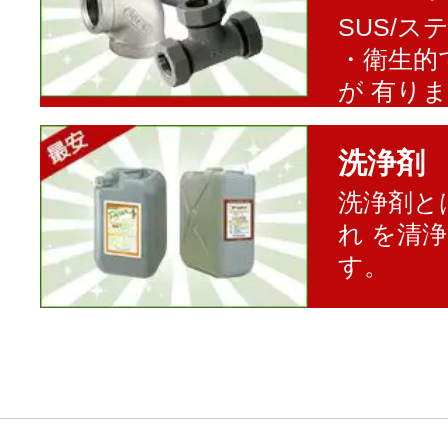
SUS/
・衛生的
が 有り
洗浄剤
洗浄剤と
れ を清
す。