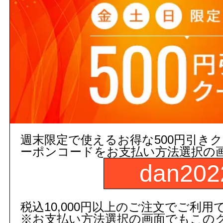
3,000円以上
(税込)
のご注文
５営業日出荷(メーカー手配品)
販売価格
商品コード：
108268000000
品番：
TN504-1
数
週末限定で使えるお得な500円引き
ーポンコードをお支払い方法選択の
dan202
商品名：
連結管
税込10,000円以上のご注文でご利用
※お支払い方法選択の画面でもこの