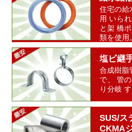
住宅の給
用 いら
と架 橋
類を使用
塩ビ継
合成樹脂
で、 管
り分岐 
SUS/
CKMA