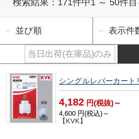
検索結果：
171
件中
1
～
50
件目
並び順
表示件
当日出荷(在庫品)のみ
シングルレバーカート
4,182
円(税抜)～
4,600
円(税込)～
【KVK】