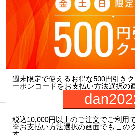
4,249
円(税込)～
【TOTO】
ハンドル
1,500
円(税抜)～
1,650
円(税込)～
週末限定で使えるお得な500円引き
【TOTO】
ーポンコードをお支払い方法選択の
dan202
税込10,000円以上のご注文でご利用
逆止弁アダプター
※お支払い方法選択の画面でもこの
す。