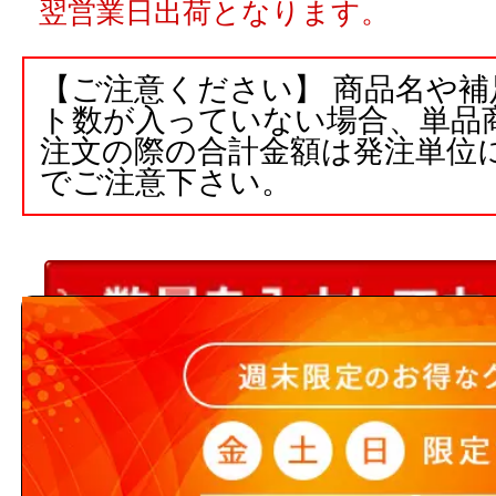
翌営業日出荷となります。
【ご注意ください】 商品名や
ト数が入っていない場合、単品
注文の際の合計金額は発注単位
でご注意下さい。
3,000円以上
(税込)
のご注文
５営業日出荷(メーカー手配品)
販売価格