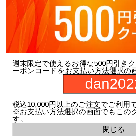
商品コード：
108457010101
品番：
THY208A
数
週末限定で使えるお得な500円引き
商品名：
自在スパウト
吐水口長さ
ーポンコードをお支払い方法選択の
dan202
図面画像
参考図を見る
５営業日出荷(メーカー手配品)
税込10,000円以上のご注文でご利用
※お支払い方法選択の画面でもこの
販売価格
商品コード：
す。
108457010102
閉じる