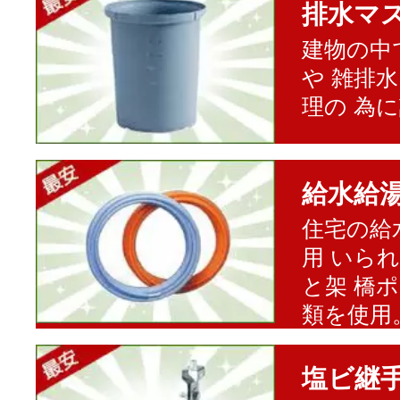
排水マ
建物の中
や 雑排
理の 為
給水給
住宅の給
用 いら
と架 橋
類を使用
塩ビ継