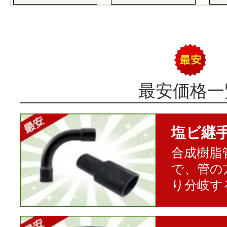
最安価格一
塩ビ継
合成樹脂
で、管の
り分岐す