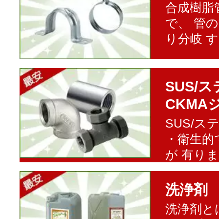
合成樹脂
で、 管
り分岐 
SUS/
CKMA
SUS/
・衛生的
が 有り
洗浄剤
洗浄剤と