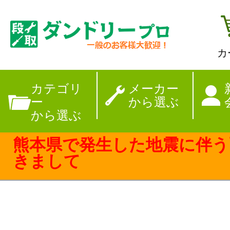
カ
【夏季休暇のお
カテゴリ
メーカー
ー
から選ぶ
から選ぶ
熊本県で発生した地震に伴う
きまして