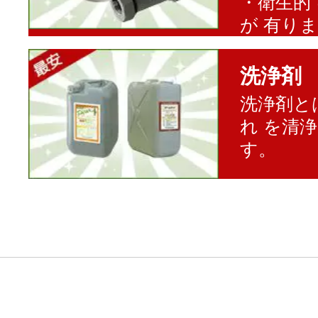
・衛生的
が 有り
洗浄剤
洗浄剤と
れ を清
す。