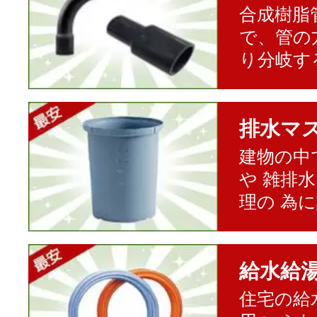
合成樹脂
で、管の
り分岐す
排水マ
建物の中
や 雑排
理の 為
給水給
住宅の給