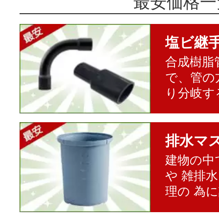
最安価格一
塩ビ継
合成樹脂
で、管の
り分岐す
排水マ
建物の中
や 雑排
理の 為