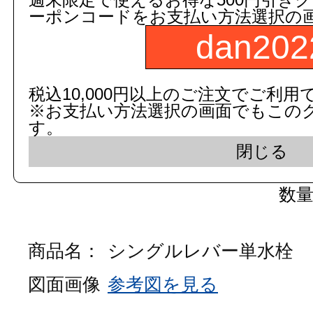
ーポンコードをお支払い方法選択の
3,000円以上
(税込)
のご注文
dan202
５営業日出荷(メーカー手配品)
税込10,000円以上のご注文でご利用
販売価格
商品コード：
※お支払い方法選択の画面でもこの
111529000000
す。
品番：
LF-47
閉じる
数
商品名：
シングルレバー単水栓
図面画像
参考図を見る