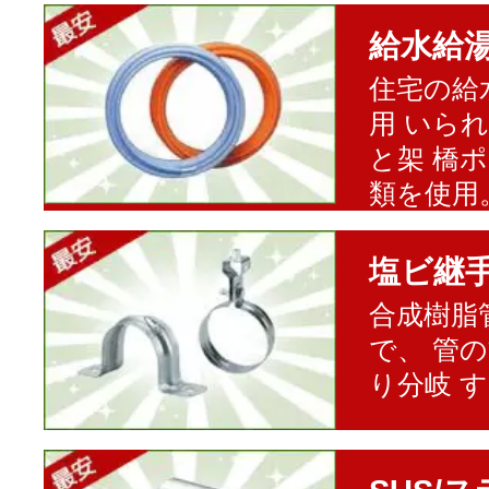
給水給
住宅の給
用 いら
と架 橋
類を使用
塩ビ継
合成樹脂
で、 管
り分岐 