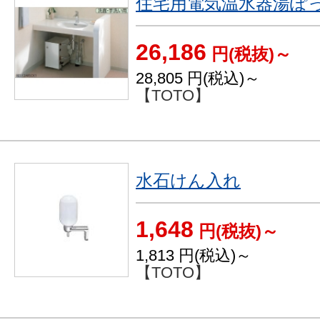
住宅用電気温水器湯ぽ
26,186
円(税抜)～
28,805
円(税込)～
【TOTO】
水石けん入れ
1,648
円(税抜)～
1,813
円(税込)～
【TOTO】