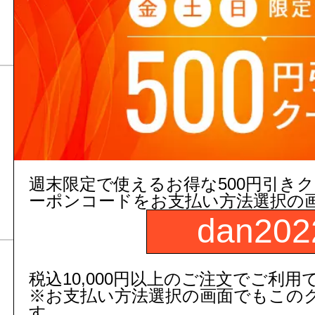
18,656
円(税込)～
【LIXIL】
洗濯機パン用排水横引
2,992
円(税抜)～
3,291
円(税込)～
週末限定で使えるお得な500円引き
【TOTO】
ーポンコードをお支払い方法選択の
dan202
税込10,000円以上のご注文でご利用
洗濯機パン排水トラッ
※お支払い方法選択の画面でもこの
す。