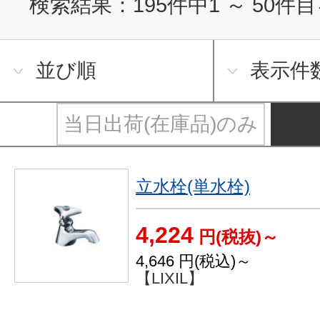
検索結果：
195
件中
1
～
50
件目
並び順
表示件
当日出荷(在庫品)のみ
立水栓(単水栓)
4,224
円(税抜)～
4,646
円(税込)～
【LIXIL】