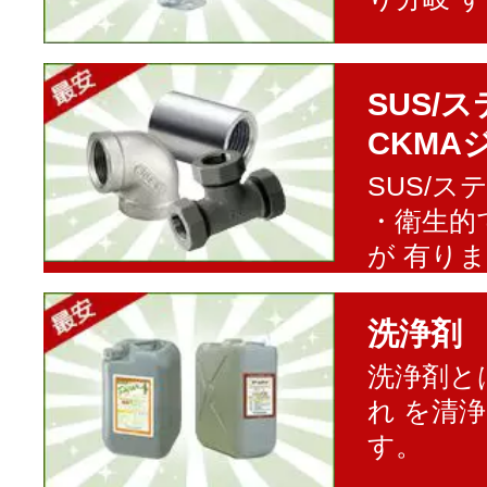
SUS/
CKMA
SUS/
・衛生的
が 有り
洗浄剤
洗浄剤と
れ を清
す。