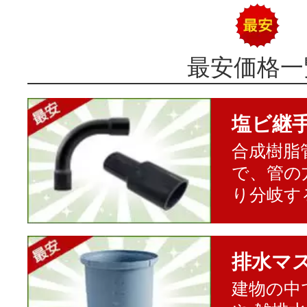
最安価格一
塩ビ継
合成樹脂
で、管の
り分岐す
排水マ
建物の中