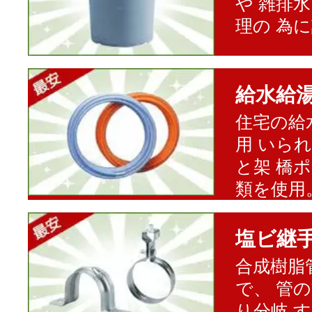
や 雑排
理の 為
給水給
住宅の給
用 いら
と架 橋
類を使用
塩ビ継
合成樹脂
で、 管
り分岐 