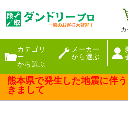
カ
【夏季休暇のお
カテゴリ
メーカー
ー
から選ぶ
から選ぶ
熊本県で発生した地震に伴う
きまして