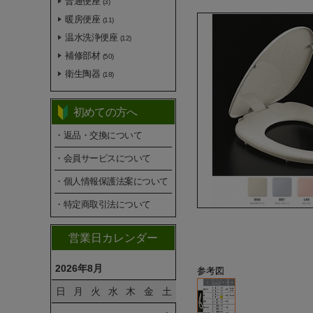
普通便座
(3)
暖房便座
(11)
温水洗浄便座
(12)
補修部材
(50)
衛生陶器
(18)
初めての方へ
・返品・交換について
・会員サービスについて
・個人情報保護法案について
・特定商取引法について
営業日カレンダー
2026年8月
参考図
日
月
火
水
木
金
土