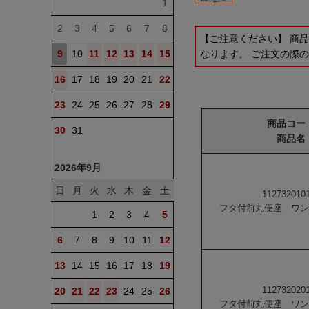
1
2
3
4
5
6
7
8
【ご注意ください】 商
なります。 ご注文の際
9
10
11
12
13
14
15
16
17
18
19
20
21
22
23
24
25
26
27
28
29
商品コー
30
31
商品名
2026年9月
日
月
火
水
木
金
土
112732010
フタ付前丸便座 ワン
1
2
3
4
5
6
7
8
9
10
11
12
13
14
15
16
17
18
19
112732020
20
21
22
23
24
25
26
フタ付前丸便座 ワン