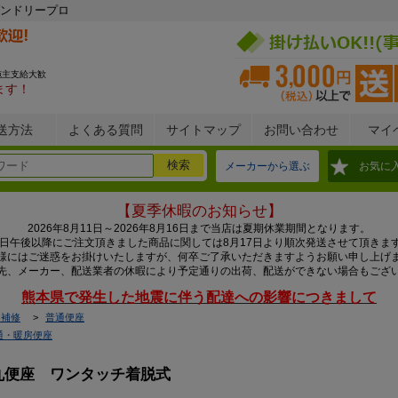
ンドリープロ
施主支給大歓
ます！
送方法
よくある質問
サイトマップ
お問い合わせ
マイ
メーカーから選ぶ
お気に
【夏季休暇のお知らせ】
2026年8月11日～2026年8月16日まで当店は夏期休業期間となります。
0日午後以降にご注文頂きました商品に関しては8月17日より順次発送させて頂きま
様にはご迷惑をお掛けいたしますが、何卒ご了承いただきますようお願い申し上げ
先、メーカー、配送業者の休暇により予定通りの出荷、配送ができない場合もござ
熊本県で発生した地震に伴う配達への影響につきまして
・補修
普通便座
通・暖房便座
付前丸便座 ワンタッチ着脱式