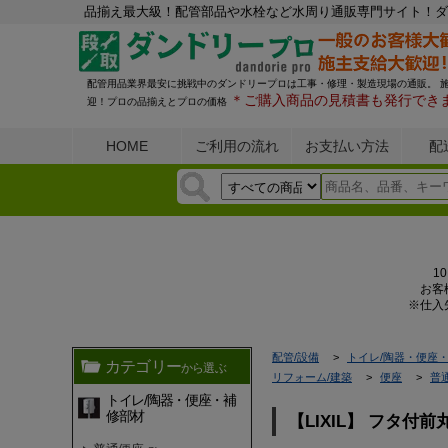
品揃え最大級！配管部品や水栓など水周り通販専門サイト！ダ
配管用品業界最安に挑戦中のダンドリープロは工事・修理・製造現場の通販。 
＊ご購入商品の見積書も発行でき
迎！プロの品揃えとプロの価格
HOME
ご利用の流れ
お支払い方法
配
1
お客
※仕入
配管/設備
トイレ/陶器・便座
カテゴリー
から選ぶ
リフォーム/建築
便座
普
トイレ/陶器・便座・補
修部材
【LIXIL】 フタ