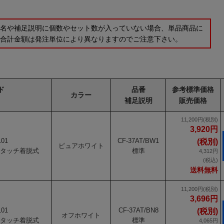
品名や補足説明に個数やセット数が入っていない場合、単品商品に
の合計金額は発注単位により異なりますのでご注意下さい。
ド
品番
参考標準価格
カラー
補足説明
販売価格
11,200円(税別)
3,920円
101
CF-37AT/BW1
(税別)
ピュアホワイト
タッチ着脱式
標準
4,312円
(税込)
送料無料
11,200円(税別)
3,696円
101
CF-37AT/BN8
(税別)
オフホワイト
タッチ着脱式
標準
4,065円