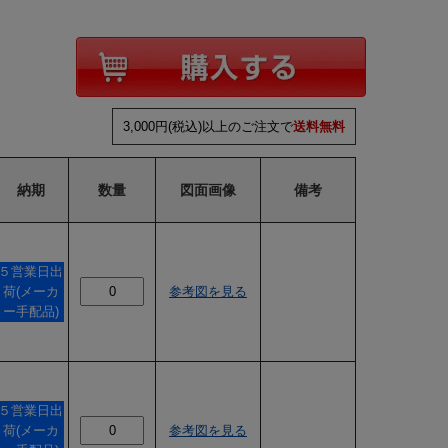
3,000円(税込)以上のご注文で
送料無料
納期
数量
図面画像
備考
５営業日出
荷(メーカ
参考図を見る
ー手配品)
５営業日出
荷(メーカ
参考図を見る