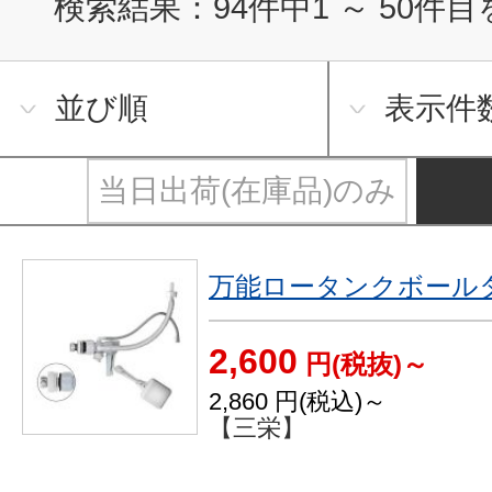
検索結果：
94
件中
1
～
50
件目
並び順
表示件
当日出荷(在庫品)のみ
万能ロータンクボールタ
2,600
円(税抜)～
2,860
円(税込)～
【三栄】