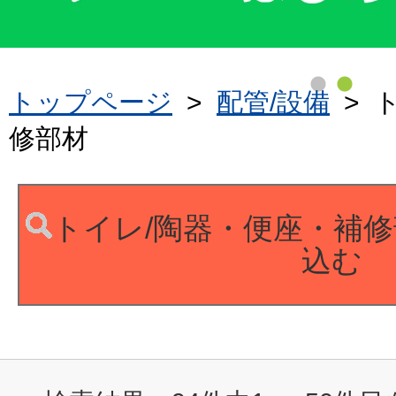
トップページ
>
配管/設備
>
修部材
トイレ/陶器・便座・補
込む