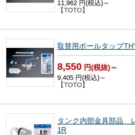
11,962
円(税込)～
【TOTO】
取替用ボールタップTHY
8,550
円(税抜)～
9,405
円(税込)～
【TOTO】
タンク内部金具部品 レバ
1R