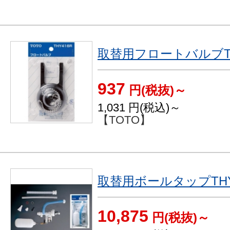
取替用フロートバルブTH
937
円(税抜)～
1,031
円(税込)～
【TOTO】
取替用ボールタップTHY
10,875
円(税抜)～