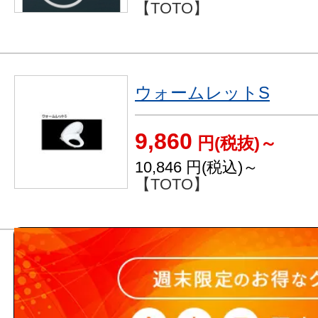
【TOTO】
ウォームレットS
9,860
円(税抜)～
10,846
円(税込)～
【TOTO】
取替用フロートバルブTH
1,163