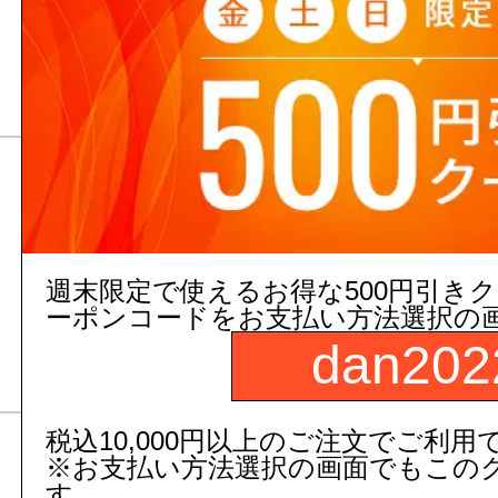
円(税抜)～
1,279
円(税込)～
【TOTO】
取替用ボールタップTHY
11,175
円(税抜)～
週末限定で使えるお得な500円引き
12,292
円(税込)～
ーポンコードをお支払い方法選択の
【TOTO】
dan202
税込10,000円以上のご注文でご利用
※お支払い方法選択の画面でもこの
取替用ボールタップTHY
す。