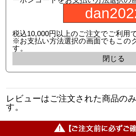
品番：
UF-3JH
dan202
数
税込10,000円以上のご注文でご利用
※お支払い方法選択の画面でもこの
す。
商品名：
ストール用流動式小便フ
閉じる
図面画像
参考図を見る
レビューはご注文された商品の
す。