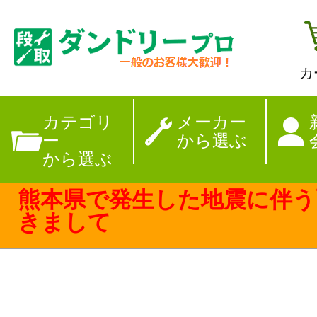
カ
【夏季休暇のお
カテゴリ
メーカー
ー
から選ぶ
から選ぶ
熊本県で発生した地震に伴う
きまして