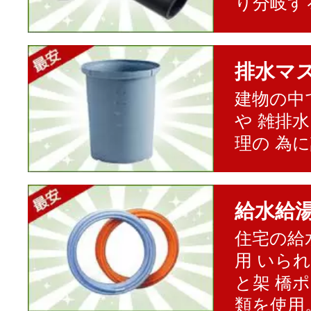
り分岐す
排水マ
建物の中
や 雑排
理の 為
給水給
住宅の給
用 いら
と架 橋
類を使用