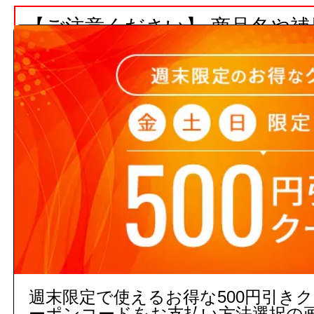
【ご注意ください】 商品名や
ト数が入っていない場合、単品
注文の際の合計金額は発注単位
でご注意下さい。
3,000円以上
(税込)
のご注文
５営業日出荷(メーカー手配品)
販売価格
商品コード：
週末限定で使えるお得な500円引き
112734000000
ーポンコードをお支払い方法選択の