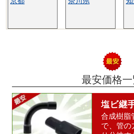
京都
奈川県
知
最安価格一
塩ビ継
合成樹脂
で、管の