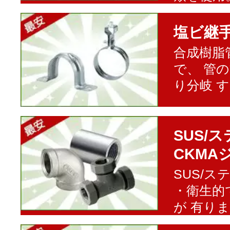
塩ビ継
合成樹脂
で、 管
り分岐 
SUS/
CKMA
SUS/
・衛生的
が 有り