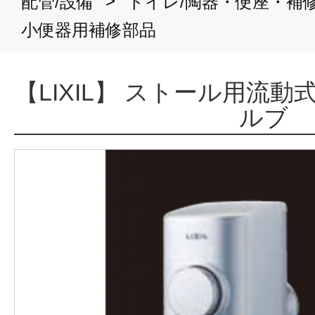
>
配管/設備
トイレ/陶器・便座・補
小便器用補修部品
【LIXIL】 ストール用流
ルブ