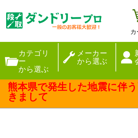
カ
【夏季休暇のお
カテゴリ
メーカー
ー
から選ぶ
から選ぶ
熊本県で発生した地震に伴う
きまして