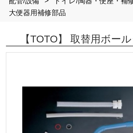
>
配管/設備
トイレ/陶器・便座・補
大便器用補修部品
【TOTO】 取替用ボール