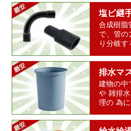
塩ビ継
合成樹脂
で、管の
り分岐す
排水マ
建物の中
や 雑排
理の 為