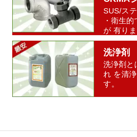
SUS/
・衛生的
が 有り
洗浄剤
洗浄剤と
れ を清
す。