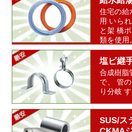
給水給
住宅の給
用 いら
と架 橋
類を使用
塩ビ継
合成樹脂
で、 管
り分岐 
SUS/
CKMA