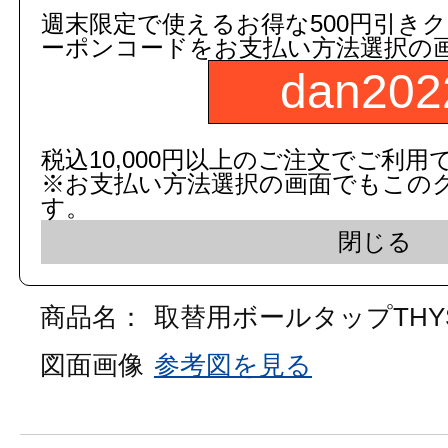
3,000円以上
(税込)
のご注文
週末限定で使えるお得な500円引き
ーポンコードをお支払い方法選択の
５営業日出荷(メーカー手配品)
dan202
販売価格
商品コード：
150487000000
税込10,000円以上のご注文でご利用
品番：
THYS5A
※お支払い方法選択の画面でもこの
す。
数
閉じる
商品名：
取替用ボールタップTHYS
図面画像
参考図を見る