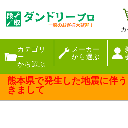
カ
【夏季休暇のお
カテゴリ
メーカー
ー
から選ぶ
から選ぶ
熊本県で発生した地震に伴う
きまして