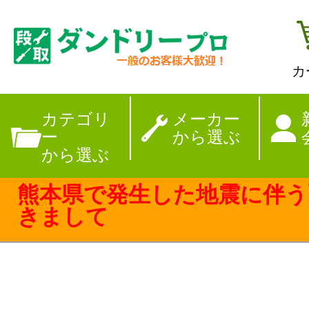
カ
【夏季休暇のお
カテゴリ
メーカー
ー
から選ぶ
から選ぶ
熊本県で発生した地震に伴う
きまして