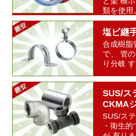
と架 橋
類を使用
塩ビ継
合成樹脂
で、 管
り分岐 
SUS/
CKMA
SUS/
・衛生的
が 有り