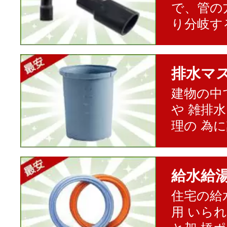
で、管の
り分岐す
排水マ
建物の中
や 雑排
理の 為
給水給
住宅の給
用 いら