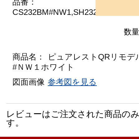
品番：
CS232BM#NW1,SH232BA#NW1
数
商品名：
ピュアレストQRリモデ
#ＮＷ１ホワイト
図面画像
参考図を見る
レビューはご注文された商品の
す。