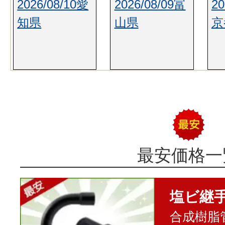
2026/08/10愛
2026/08/09富
20
知県
山県
京
最安価格一
塩ビ継
合成樹脂