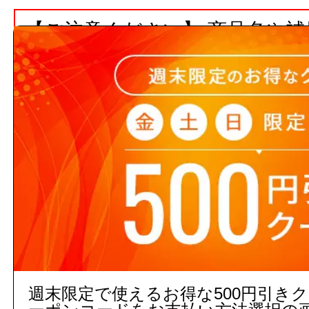
【ご注意ください】 商品名や
ト数が入っていない場合、単品
注文の際の合計金額は発注単位
でご注意下さい。
3,000円以上
(税込)
のご注文
５営業日出荷(メーカー手配品)
販売価格
商品コード：
週末限定で使えるお得な500円引き