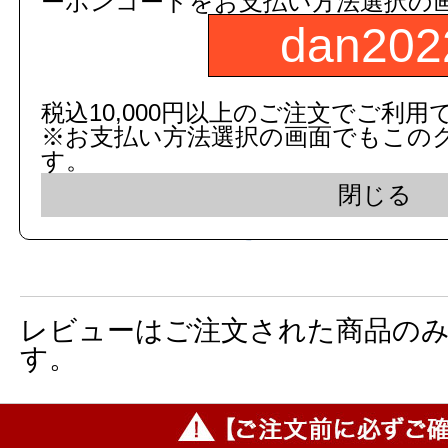
250188000000
ーポンコードをお支払い方法選択の
dan202
品番：
TS139SE6S
数
税込10,000円以上のご注文でご利用
※お支払い方法選択の画面でもこの
す。
商品名：
エンド支柱
閉じる
図面画像
参考図を見る
レビューはご注文された商品の
す。