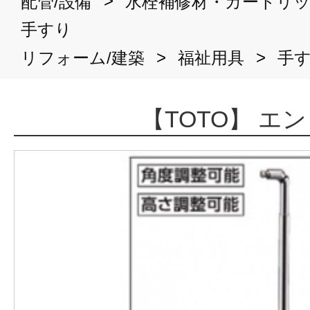
>
配管/設備
水栓補修材・カートリ
手すり
>
>
リフォーム/建築
福祉用具
手
【TOTO】 エ