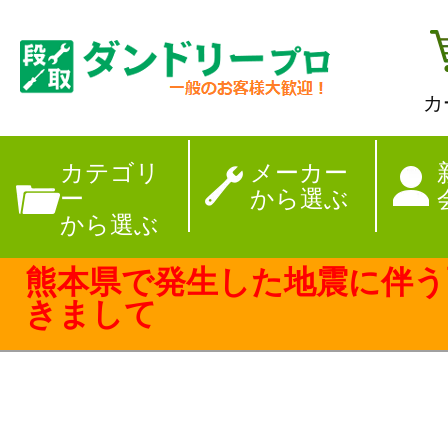
カ
【夏季休暇のお
カテゴリ
メーカー
ー
から選ぶ
から選ぶ
熊本県で発生した地震に伴う
きまして