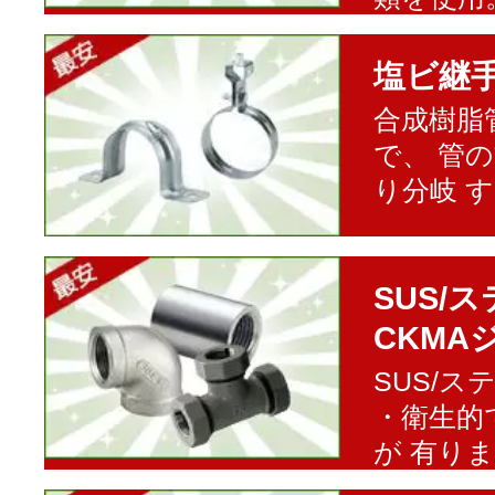
塩ビ継
合成樹脂
で、 管
り分岐 
SUS/
CKMA
SUS/
・衛生的
が 有り