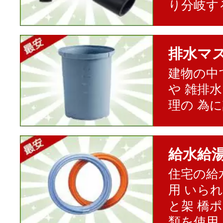
り分岐す
排水マ
建物の中
や 雑排
理の 為
給水給
住宅の給
用 いら
と架 橋
類を使用