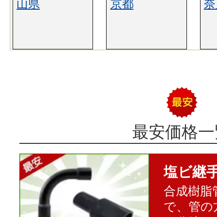
山県
京都
奈
最安価格一
塩ビ継
合成樹脂
で、管の