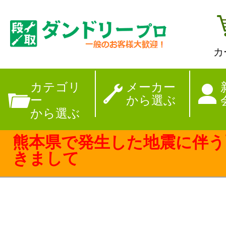
カ
【夏季休暇のお
カテゴリ
メーカー
ー
から選ぶ
から選ぶ
熊本県で発生した地震に伴う
きまして