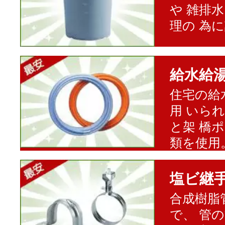
や 雑排
理の 為
給水給
住宅の給
用 いら
と架 橋
類を使用
塩ビ継
合成樹脂
で、 管