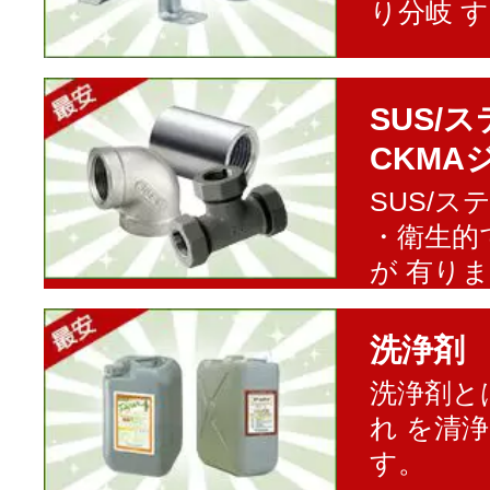
り分岐 
SUS/
CKMA
SUS/
・衛生的
が 有り
洗浄剤
洗浄剤と
れ を清
す。