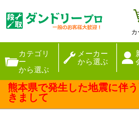
カ
【夏季休暇のお
カテゴリ
メーカー
ー
から選ぶ
から選ぶ
熊本県で発生した地震に伴う
きまして