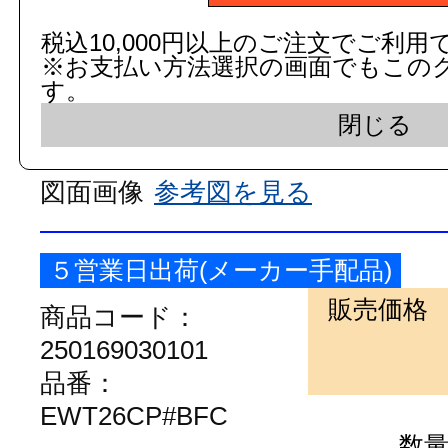
EWT26CP#NFC
数
税込10,000円以上のご注文でご利用
※お支払い方法選択の画面でもこの
す。
商品名：
フリースタイル手すり用
閉じる
ライトナチュラル
カラー:
ライ
図面画像
参考図を見る
５営業日出荷(メーカー手配品)
販売価格
商品コード：
250169030101
品番：
EWT26CP#BFC
数