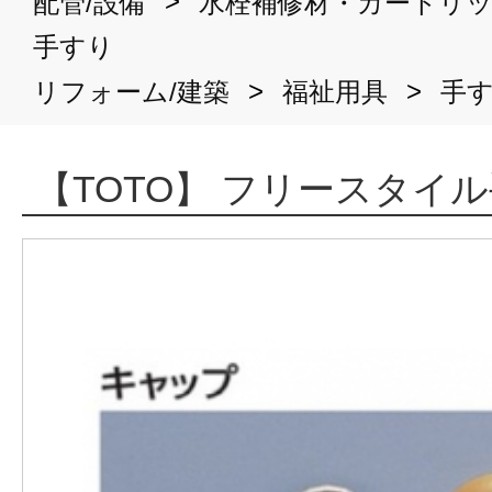
>
配管/設備
水栓補修材・カートリ
手すり
>
>
リフォーム/建築
福祉用具
手
【TOTO】 フリースタイ