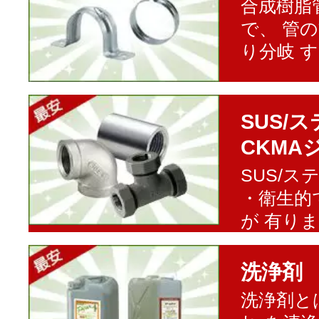
合成樹脂
で、 管
り分岐 
SUS/
CKMA
SUS/
・衛生的
が 有り
洗浄剤
洗浄剤と