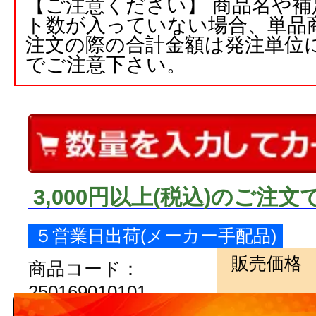
【ご注意ください】 商品名や
ト数が入っていない場合、単品
注文の際の合計金額は発注単位
でご注意下さい。
3,000円以上
(税込)
のご注文
５営業日出荷(メーカー手配品)
販売価格
商品コード：
250169010101
品番：