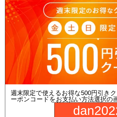
EWT26CP#PFC
数
商品名：
フリースタイル手すり用
ペールブラウン
カラー:
ペール
図面画像
参考図を見る
５営業日出荷(メーカー手配品)
販売価格
商品コード：
週末限定で使えるお得な500円引き
ーポンコードをお支払い方法選択の
250169020101
dan202
品番：