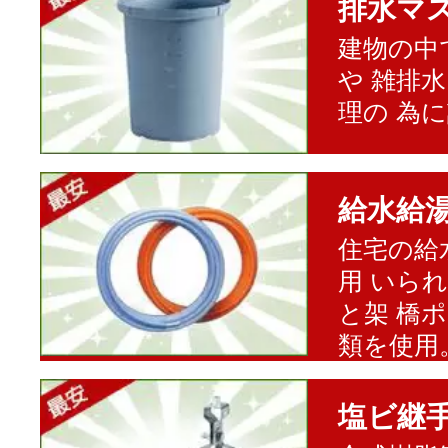
排水マ
建物の中
や 雑排
理の 為
給水給
住宅の給
用 いら
と架 橋
類を使用
塩ビ継