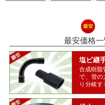
最安価格一
塩ビ継
合成樹脂
で、管の
り分岐す