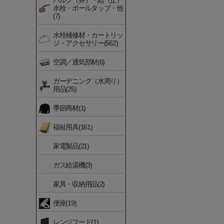
バルブ（弁）・給（止）
水栓・ボールタップ・他
(7)
水栓補修材・カートリッ
ジ・アクセサリー(562)
空調／通気部材(6)
ガーデニング（水周り）
用品(25)
季節商材(1)
福祉用具(161)
家電製品(21)
ガス給湯機(3)
家具・収納用品(2)
便座(19)
レンジフード(1)