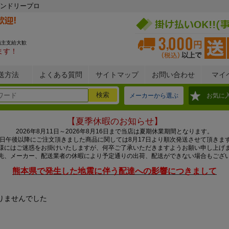
ンドリープロ
施主支給大歓
ます！
送方法
よくある質問
サイトマップ
お問い合わせ
マイ
メーカーから選ぶ
お気に
【夏季休暇のお知らせ】
2026年8月11日～2026年8月16日まで当店は夏期休業期間となります。
0日午後以降にご注文頂きました商品に関しては8月17日より順次発送させて頂きま
様にはご迷惑をお掛けいたしますが、何卒ご了承いただきますようお願い申し上げ
先、メーカー、配送業者の休暇により予定通りの出荷、配送ができない場合もござ
熊本県で発生した地震に伴う配達への影響につきまして
りませんでした