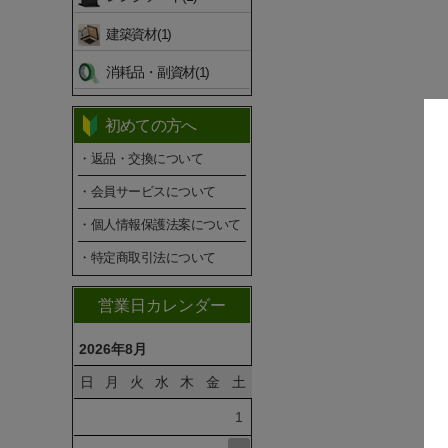
建築資材(1)
消耗品・副資材(1)
初めての方へ
・返品・交換について
・会員サービスについて
・個人情報保護法案について
・特定商取引法について
営業日カレンダー
2026年8月
日
月
火
水
木
金
土
1