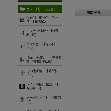
カテゴリー
から選ぶ
接着剤、補修剤、テー
プ、副資材(1)
キッチン/水栓・補修部
材(180)
バス水栓・補修部材
(237)
洗面（手洗い）・洗濯水
栓、補修部材(195)
その他水栓・補修部材
(299)
トイレ/陶器・便座・補
修部材(82)
排水金具・目皿・掃除口
(12)