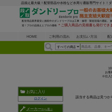
品揃え最大級！配管部品や水栓など水周り通販専門サイト！ダ
配管用品業界最安に挑戦中のダンドリープロは工事・修理・製造現場の通販。 
＊ご購入商品の見積書も発行でき
迎！プロの品揃えとプロの価格
HOME
ご利用の流れ
お支払い方法
配
1
お客
※仕入
お気に入り
該当する商品は見つか
ログイン
メーカー
から選ぶ