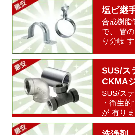
塩ビ継
合成樹脂
で、 管
り分岐 
SUS/
CKMA
SUS/
・衛生的
が 有り
洗浄剤