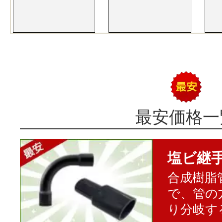
最安価格一
塩ビ継
合成樹脂
で、管の
り分岐す