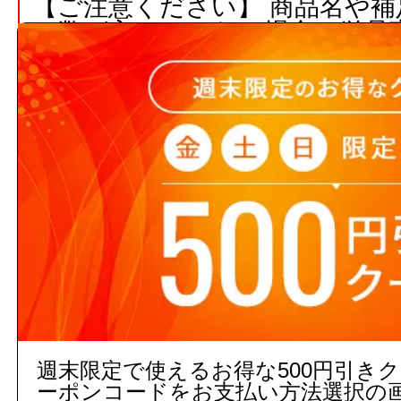
【ご注意ください】 商品名や
ト数が入っていない場合、単品
注文の際の合計金額は発注単位
でご注意下さい。
3,000円以上
(税込)
のご注文
５営業日出荷(メーカー手配品)
販売価格
商品コード：
250247000000
週末限定で使えるお得な500円引き
ーポンコードをお支払い方法選択の
品番：
EWCP720