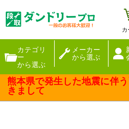
カ
【夏季休暇のお
カテゴリ
メーカー
ー
から選ぶ
から選ぶ
熊本県で発生した地震に伴う
きまして