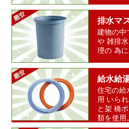
排水マ
建物の中
や 雑排
理の 為
給水給
住宅の給
用 いら
と架 橋
類を使用