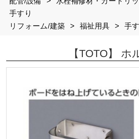
>
配管/設備
水栓補修材・カートリ
手すり
>
>
リフォーム/建築
福祉用具
手
【TOTO】 ホ