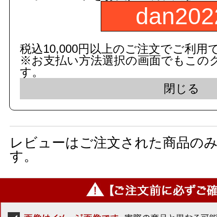
dan202
数
税込10,000円以上のご注文でご利用
※お支払い方法選択の画面でもこの
商品名：
ホルダー
す。
閉じる
図面画像
参考図を見る
レビューはご注文された商品の
す。