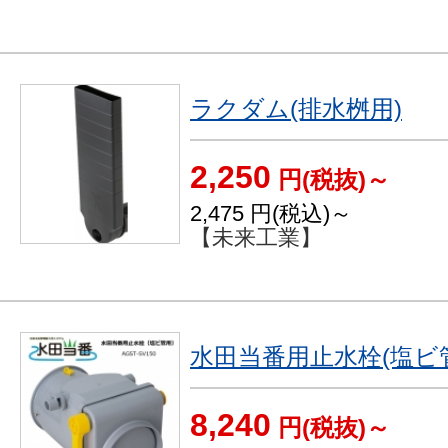
ラクダム(排水桝用)
2,250
円(税抜)～
2,475
円(税込)～
【未来工業】
水田当番用止水栓(塩ビ
8,240
円(税抜)～