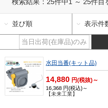
検索結果：
25
件中
1
～
25
件目
並び順
表示件
当日出荷(在庫品)のみ
水田当番(キット品)
14,880
円(税抜)～
16,368
円(税込)～
【未来工業】