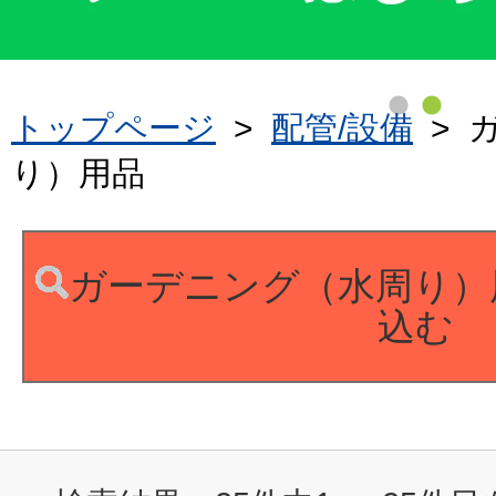
トップページ
>
配管/設備
>
り）用品
ガーデニング（水周り）
込む