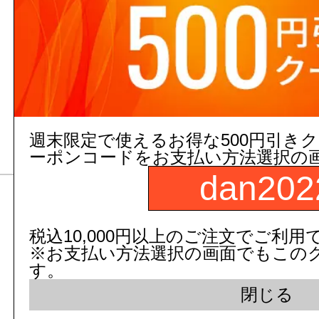
水路調整堰板
7,344
円(税抜)～
8,078
円(税込)～
【未来工業】
週末限定で使えるお得な500円引き
ーポンコードをお支払い方法選択の
dan202
簡易水位計
税込10,000円以上のご注文でご利用
※お支払い方法選択の画面でもこの
1,205
円(税抜)～
す。
1,326
円(税込)～
閉じる
【未来工業】