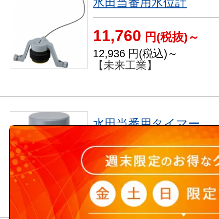
水田当番用水位計
11,760
円(税抜)～
12,936
円(税込)～
【未来工業】
水田当番用タイマー
14,960
円(税抜)～
16,456
円(税込)～
【未来工業】