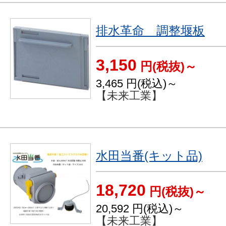
排水革命 調整堰板
3,150
円(税抜)～
3,465
円(税込)～
【未来工業】
水田当番(キット品)
18,720
円(税抜)～
20,592
円(税込)～
【未来工業】