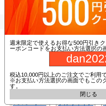
>
ブリヂストン
トップページ
現在の店舗受注状
週末限定で使えるお得な500円引き
ーポンコードをお支払い方法選択の
dan202
税込10,000円以上のご注文でご利用
※お支払い方法選択の画面でもこの
す。
閉じる
TOTO レバ
フルワイヤレ