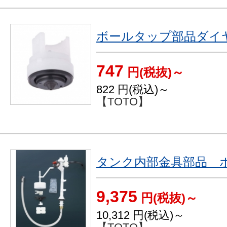
ボールタップ部品ダイヤ
747
円(税抜)～
822
円(税込)～
【TOTO】
タンク内部金具部品 ボー
9,375
円(税抜)～
10,312
円(税込)～