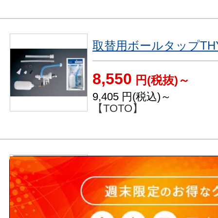
取替用ボールタップTHY
8,550
円(税抜)～
9,405
円(税込)～
【TOTO】
タンク内部金具部品 レバ
1R
2,325
円(税抜)～