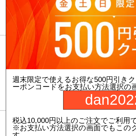
2,557
円(税込)～
【TOTO】
タンク内部金具部品 レ
1,987
円(税抜)～
週末限定で使えるお得な500円引き
2,186
円(税込)～
ーポンコードをお支払い方法選択の
【TOTO】
dan202
税込10,000円以上のご注文でご利用
タンク内部金具部品 レバ
※お支払い方法選択の画面でもこの
す。