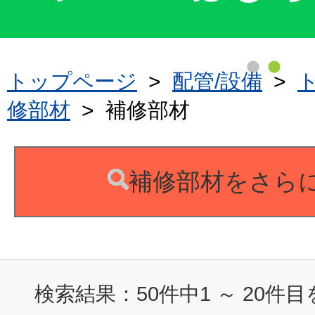
トップページ
>
配管/設備
>
修部材
>
補修部材
補修部材をさら
検索結果：
50
件中
1
～
20
件目